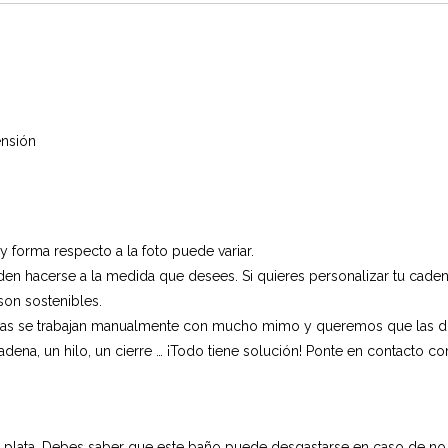
ensión
 y forma respecto a la foto puede variar.
en hacerse a la medida que desees. Si quieres personalizar tu caden
son sostenibles.
zas se trabajan manualmente con mucho mimo y queremos que las dis
adena, un hilo, un cierre … ¡Todo tiene solución! Ponte en contacto c
 plata. Debes saber que este baño puede desgastarse en caso de no c