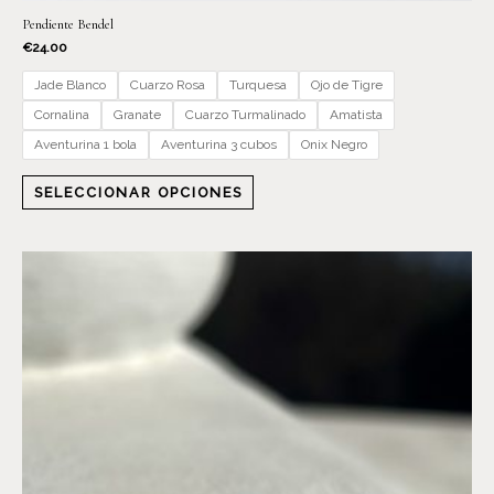
Pendiente Bendel
€
24.00
Jade Blanco
Cuarzo Rosa
Turquesa
Ojo de Tigre
Cornalina
Granate
Cuarzo Turmalinado
Amatista
Aventurina 1 bola
Aventurina 3 cubos
Onix Negro
SELECCIONAR OPCIONES